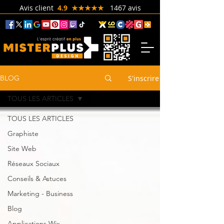
Avis client
4.9 ★★★★★
1467 avis
S'inscrire
BLOG
TOUS LES ARTICLES
TOUS LES ARTICLES
Graphiste
Site Web
Réseaux Sociaux
Conseils & Astuces
Marketing - Business
Blog
Applications Wix