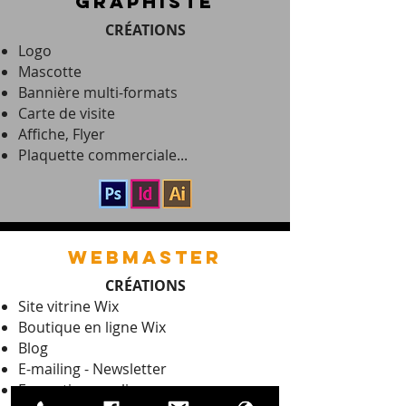
graphiste
CRÉATIONS
Logo
Mascotte
Bannière multi-formats
Carte de visite
Affiche, Flyer
Plaquette commerciale...
webmaster
CRÉATIONS
Site vitrine Wix
Boutique en ligne Wix
Blog
E-mailing -
Newsletter
Formations en ligne