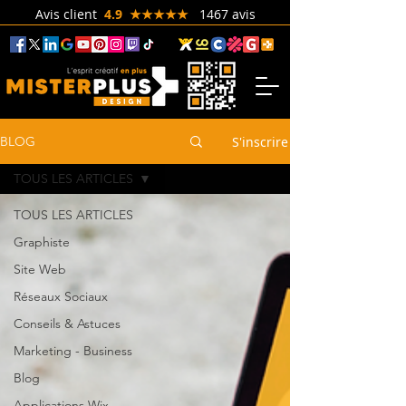
Avis client
4.9 ★★★★★
1467 avis
S'inscrire
BLOG
TOUS LES ARTICLES
TOUS LES ARTICLES
Graphiste
Site Web
Réseaux Sociaux
Conseils & Astuces
Marketing - Business
Blog
Applications Wix