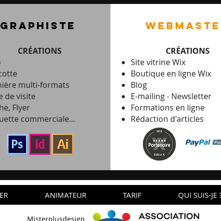
graphiste
webmaste
CRÉATIONS
CRÉATIONS
o
Site vitrine Wix
otte
Boutique en ligne Wix
ière multi-formats
Blog
e de visite
E-mailing -
Newsletter
he, Flyer
Formations en ligne
uette commerciale...
Rédaction d'articles
ER
ANIMATEUR
TARIF
QUI SUIS-JE 
Misterplusdesign