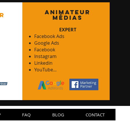
animateur
r
mÉdias
EXPERT
Facebook Ads
Google Ads
Facebook
Instagram
Linkedin
YouTube...
?
FAQ
BLOG
CONTACT