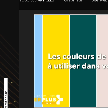
TOUS LES ARTICLES
Graphiste
Site Web
Marketing - Business
Blog
Applica
Réglementation et normes
Intelligence 