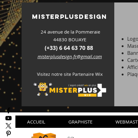
misterplus
design
24 avenue de la Pommeraie
Log
44830 BOUAYE
Masc
(+33) 6 64 63 70 88
Bann
misterplusdesign.fr@gmail.com
Cart
Affic
Plaq
Visitez notre site Partenaire Wix
ACCUEIL
GRAPHISTE
WEBMAST