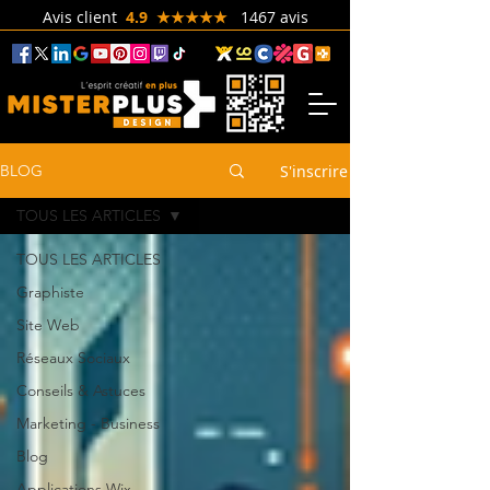
Avis client
4.9 ★★★★★
1467 avis
S'inscrire
BLOG
TOUS LES ARTICLES
TOUS LES ARTICLES
Graphiste
Site Web
Réseaux Sociaux
Conseils & Astuces
Marketing - Business
Blog
Applications Wix