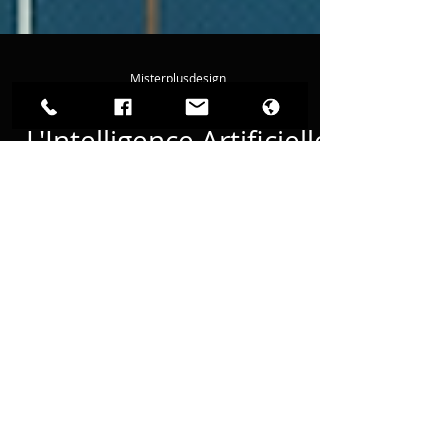
Misterplusdesign
21 nov. 2023
2 min de lecture
L'Intelligence Artificielle
dans le Design : Une
Révolution Créative
L'Intelligence Artificielle révolutionne le
design, boostant créativité & efficacité
avec outils innovants & une
personnalisation inédite.