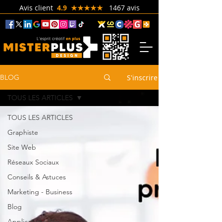
Avis client
4.9 ★★★★★
1467 avis
S'inscrire
BLOG
TOUS LES ARTICLES
TOUS LES ARTICLES
Graphiste
Site Web
Réseaux Sociaux
Conseils & Astuces
Marketing - Business
Blog
Applications Wix