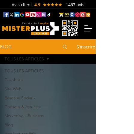
Avis client
4.9 ★★★★★
1467 avis
S'inscrire
BLOG
TOUS LES ARTICLES
TOUS LES ARTICLES
Graphiste
Site Web
Réseaux Sociaux
Conseils & Astuces
Marketing - Business
Blog
Applications Wix