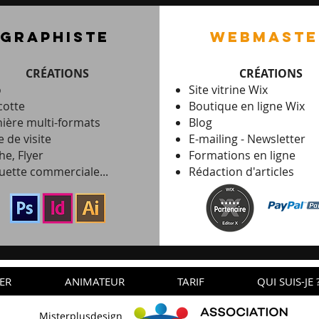
graphiste
webmaste
CRÉATIONS
CRÉATIONS
o
Site vitrine Wix
otte
Boutique en ligne Wix
ière multi-formats
Blog
e de visite
E-mailing -
Newsletter
he, Flyer
Formations en ligne
uette commerciale...
Rédaction d'articles
ER
ANIMATEUR
TARIF
QUI SUIS-JE 
Misterplusdesign