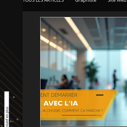
TOUS LES ARTICLES
Graphiste
Site Web
Marketing - Business
Blog
Applica
Réglementation et normes
Intelligence 