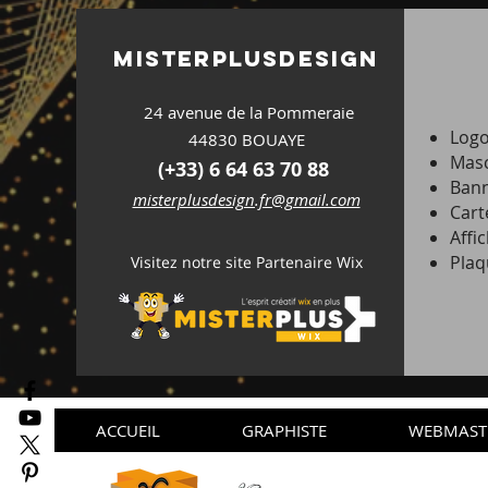
misterplus
design
24 avenue de la Pommeraie
Log
44830 BOUAYE
Masc
(+33) 6 64 63 70 88
Bann
misterplusdesign.fr@gmail.com
Cart
Affic
Plaq
Visitez notre site Partenaire Wix
ACCUEIL
GRAPHISTE
WEBMAST