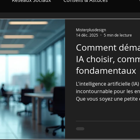
Réseaux Sociaux
Conseils & Astuces
tions Wix
Référencement SEO
Misterplusdesign
14 déc. 2025
5 min de lecture
Comment démarr
Artificielle (IA)
IA choisir, com
fondamentaux
L'intelligence artificielle (I
incontournable pour les e
Que vous soyez une petite 
pleine expansion, compren
peut transformer votre acti