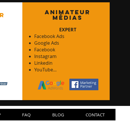
animateur
r
mÉdias
EXPERT
Facebook Ads
Google Ads
Facebook
Instagram
Linkedin
YouTube...
?
FAQ
BLOG
CONTACT