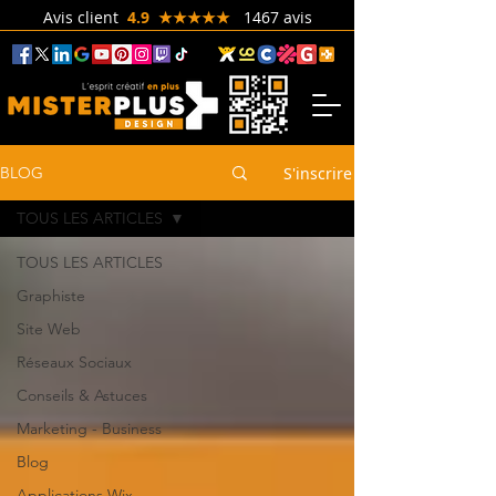
Avis client
4.9 ★★★★★
1467 avis
S'inscrire
BLOG
TOUS LES ARTICLES
TOUS LES ARTICLES
Graphiste
Site Web
Réseaux Sociaux
Conseils & Astuces
Marketing - Business
Blog
Applications Wix