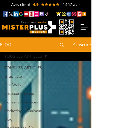
Avis client
4.9 ★★★★★
1467 avis
S'inscrire
BLOG
TOUS LES ARTICLES
TOUS LES ARTICLES
Graphiste
Site Web
Réseaux Sociaux
Conseils & Astuces
Marketing - Business
Blog
Applications Wix