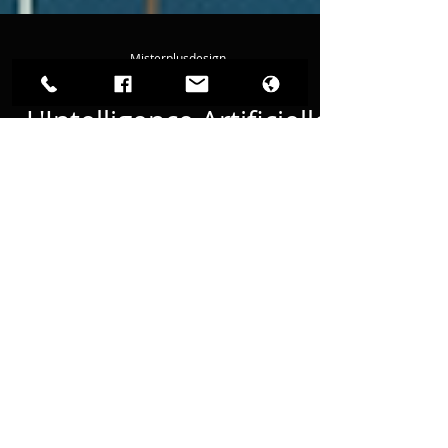
Misterplusdesign
21 nov. 2023
2 min de lecture
L'Intelligence Artificielle
dans le Design : Une
Révolution Créative
L'Intelligence Artificielle révolutionne le
design, boostant créativité & efficacité
avec outils innovants & une
personnalisation inédite.
Blog