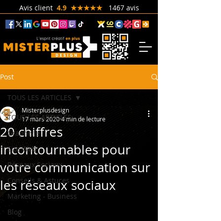
Avis client
4.9 ★★★★★
1467 avis
Post
TOUS LES ARTICLES
Misterplusdesign
TOUS LES ARTICLES
17 mars 2020
4 min de lecture
20 chiffres
Graphiste
incontournables pour
Site Web
votre communication sur
Réseaux Sociaux
Conseils & Astuces
les réseaux sociaux
Marketing - Business
Blog