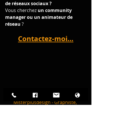
de réseaux sociaux ?
Vous cherchez 
un community 
manager ou un animateur de 
réseau
 ?
Contactez-moi...
Misterplusdesign - Graphiste, 
Webmaster & Animateur de réseaux 
- Bouaye (44)
N'hésitez pas à me suivre sur tous